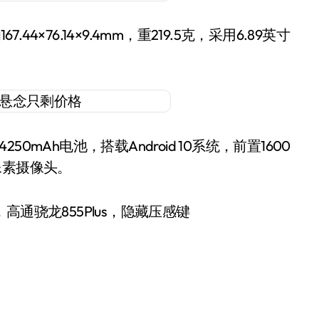
44×76.14×9.4mm，重219.5克，采用6.89英寸
50mAh电池，搭载Android 10系统，前置1600
万像素摄像头。
布屏，高通骁龙855Plus，隐藏压感键