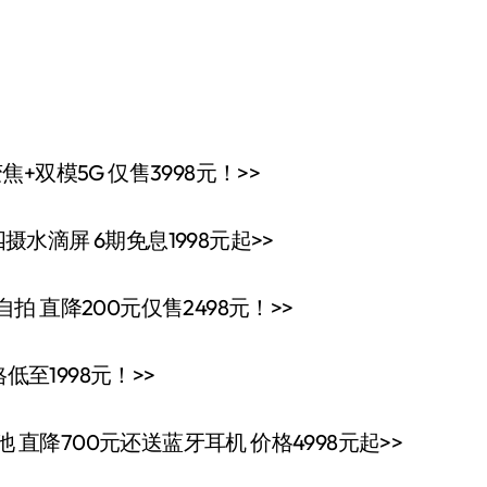
变焦+双模5G 仅售3998元！>>
景四摄水滴屏 6期免息1998元起>>
级自拍 直降200元仅售2498元！>>
价格低至1998元！>>
Ah电池 直降700元还送蓝牙耳机 价格4998元起>>