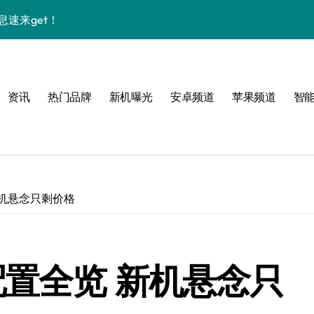
息速来get！
升，抢先看！
新机的实用秘籍
资讯
热门品牌
新机曝光
安卓频道
苹果频道
智
速抢前沿科技新机！
用资讯全揭秘
资讯24小时相伴！
新品亮点抢先瞰
 新机悬念只剩价格
功能全揭秘
，一机掌握新动态！
曝光配置全览 新机悬念只