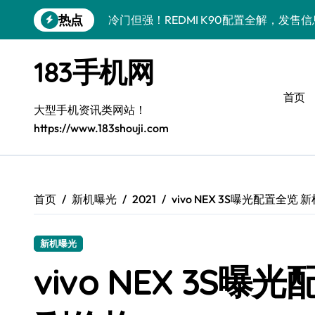
跳
热点
冷门但强！REDMI K90配置全解，发售信
转
到
小众机迷揭秘：iPhone 17 Pro性能大跃
内
183手机网
容
荣耀Magic V6来袭！小众玩家一屏玩转
首页
荣耀500 Pro MOLLY版来袭，小众控
大型手机资讯类网站！
https://www.183shouji.com
小众控必看！三星Galaxy S26+最新实
荣耀ROBOT PHONE：小众之选，智触
小众视角揭秘！iPhone Air性能飙升，
首页
新机曝光
2021
vivo NEX 3S曝光配置全览
小众控必看！华为nova 15新机亮点+神
小众控必看！小米17 Pro Max资讯速递
新机曝光
vivo NEX 3S