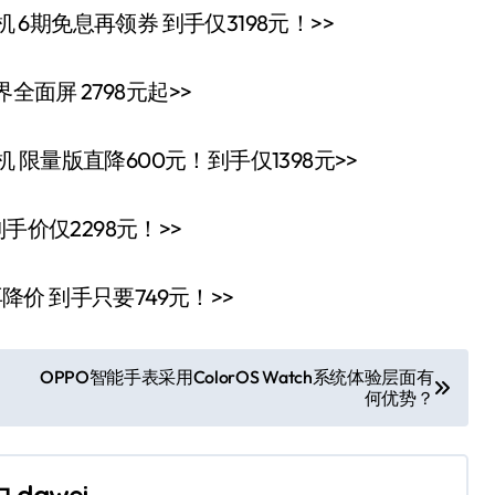
电池手机 6期免息再领券 到手仅3198元！>>
界全面屏 2798元起>>
池手机 限量版直降600元！到手仅1398元>>
B到手价仅2298元！>>
机再降价 到手只要749元！>>
OPPO智能手表采用ColorOS Watch系统体验层面有
何优势？