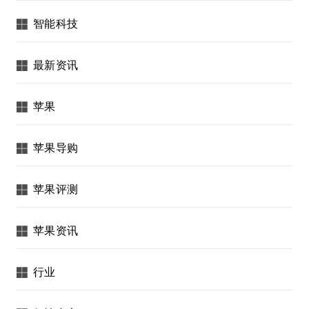
智能科技
最新资讯
苹果
苹果导购
苹果评测
苹果资讯
行业