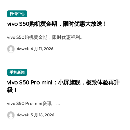
行情中心
vivo S50购机黄金期，限时优惠大放送！
vivo S50购机黄金期，限时优惠福利…
dawei
6 月 11, 2026
手机新闻
vivo S50 Pro mini：小屏旗舰，极致体验再升
级！
vivo S50 Pro mini资讯：…
dawei
5 月 18, 2026