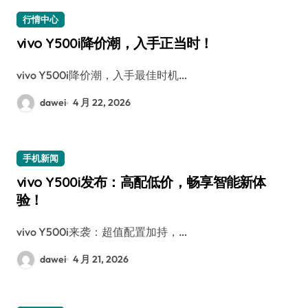
行情中心
vivo Y500i降价潮，入手正当时！
vivo Y500i降价潮，入手最佳时机…
dawei
4 月 22, 2026
手机新闻
vivo Y500i发布：高配低价，畅享智能新体
验！
vivo Y500i来袭：超值配置加持，…
dawei
4 月 21, 2026