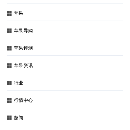
苹果
苹果导购
苹果评测
苹果资讯
行业
行情中心
趣闻