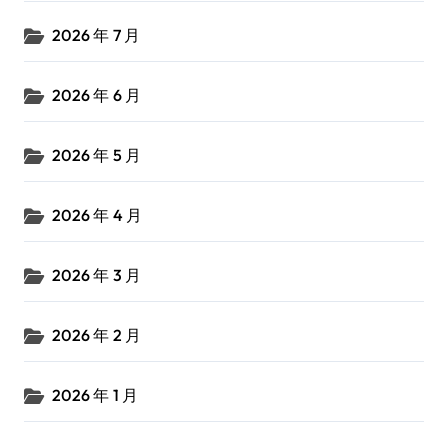
2026 年 7 月
2026 年 6 月
2026 年 5 月
2026 年 4 月
2026 年 3 月
2026 年 2 月
2026 年 1 月