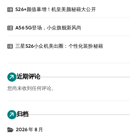
S26+颜值暴增！机皇美颜秘籍大公开
A56 5G登场，小众旗舰新风尚
三星S26小众机美出圈：个性化装扮秘籍
近期评论
您尚未收到任何评论。
归档
2026 年 8 月