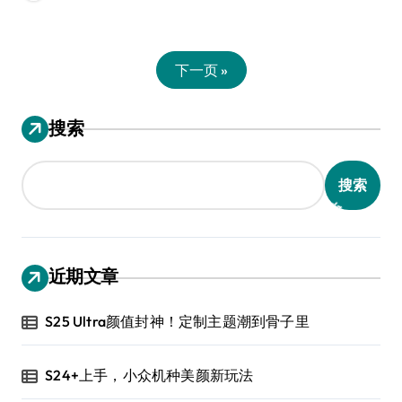
下一页 »
搜索
搜索
近期文章
S25 Ultra颜值封神！定制主题潮到骨子里
S24+上手，小众机种美颜新玩法