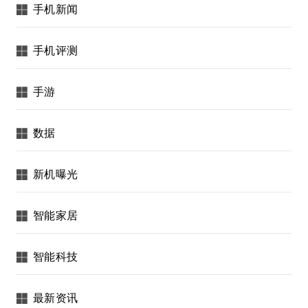
手机新闻
手机评测
手游
数据
新机曝光
智能家居
智能科技
最新资讯