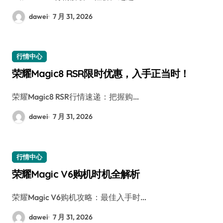
dawei
7 月 31, 2026
行情中心
荣耀Magic8 RSR限时优惠，入手正当时！
荣耀Magic8 RSR行情速递：把握购…
dawei
7 月 31, 2026
行情中心
荣耀Magic V6购机时机全解析
荣耀Magic V6购机攻略：最佳入手时…
dawei
7 月 31, 2026