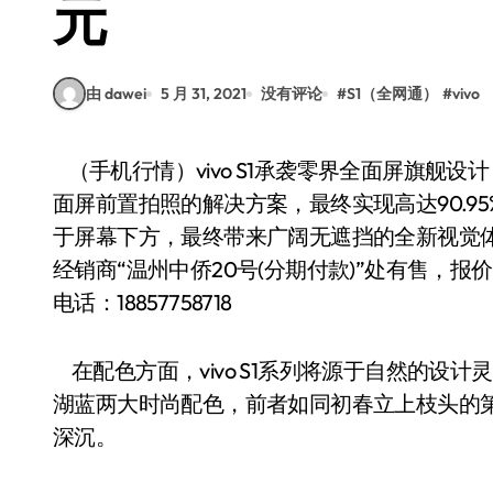
元
由 dawei
5 月 31, 2021
没有评论
#
S1（全网通）
#
vivo
（手机行情）vivo S1承袭零界全面屏旗舰设计，采用6.53英寸高清全面屏，以升降摄像头作为全
面屏前置拍照的解决方案，最终实现高达90.9
于屏幕下方，最终带来广阔无遮挡的全新视觉体验
经销商“温州中侨20号(分期付款)”处有售，报
电话：18857758718
在配色方面，vivo S1系列将源于自然的设
湖蓝两大时尚配色，前者如同初春立上枝头的
深沉。