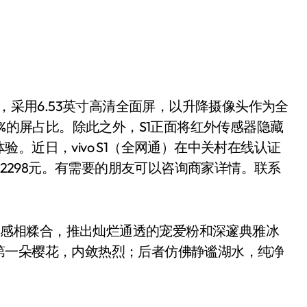
5%的屏占比。除此之外，S1正面将红外传感器隐藏
。近日，vivo S1（全网通）在中关村在线认证
价2298元。有需要的朋友可以咨询商家详情。联系
计灵感相糅合，推出灿烂通透的宠爱粉和深邃典雅冰
第一朵樱花，内敛热烈；后者仿佛静谧湖水，纯净