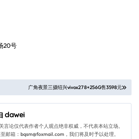
20号
广角夜景三摄绍兴vivox27 8+256G售3598元
由
dawei
相关言论仅代表作者个人观点绝非权威，不代表本站立场。
：bqsm@foxmail.com，我们将及时予以处理。