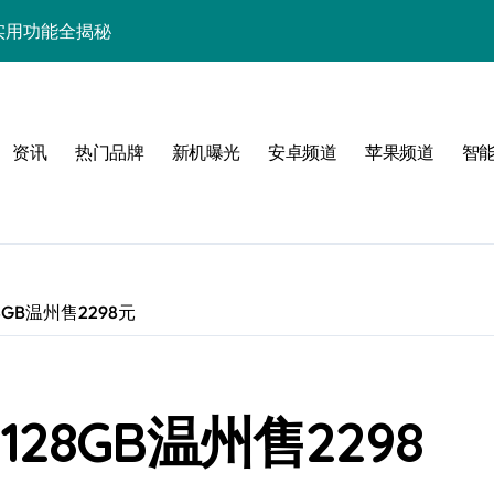
与实用功能全揭秘
家必备玩机秘籍大公开
的旗舰新宠解析
资讯
热门品牌
新机曝光
安卓频道
苹果频道
智
析+超实用技巧全攻略
解析，一文看尽！
智能科技新玩法！
能解锁，优惠速抢！
28GB温州售2298元
享智能资讯新生活！
屏新突破来袭
 128GB温州售2298
智享先机！