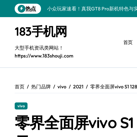
跳
热点
小众玩家速看！真我GT8 Pro新机特色
转
到
荣耀500 Pro MOLLY版来袭！小众玩
内
183手机网
容
vivo S50 Pro mini来袭！小屏党狂喜
首页
OPPO Find X9 Pro深度揭秘：亮点解
大型手机资讯类网站！
https://www.183shouji.com
小众视角揭秘！REDMI K90亮点配置全
小众控必看！三星W26新资讯速递，解锁
小众控必看！华为nova 15 Ultra新功
首页
热门品牌
vivo
2021
零界全面屏vivo S1 1
揭秘荣耀ROBOT PHONE，小众之选畅
vivo
小众控必看！三星Galaxy Z Fold7折叠
零界全面屏vivo S1
荣耀WIN资讯秒达，手机管家助力小众党