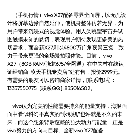
（手机行情）vivo X27配备零界全面屏，以无孔设
计将屏幕边缘自然延伸，使机身整体仿若无界，为
用户带来沉浸式的视觉体验。用人类眺望宇宙并试
图触摸未知的恳切，表现用户期待发现更多美的热
切需求，而全新X27则以4800万广角夜景三摄，致
力于带来更强的全场景拍照体验。目前， vivo
X27（8GB RAM/骁龙675/全网通）在中关村在线认
证经销商“凌天手机专卖店”处有售，报价2999元。
有需要的朋友可以咨询商家详情，[联系电话]：
13357550775 [联系QQ] :835016502。
vivo认为完美的性能需要持久的能量支持，海报画
面中看似科幻不真实的“永动机”也许就是不久的未
来，而这个想象背后蕴藏的强大动力与能量，正是
vivo努力的方向与目标。全新vivo X27配备