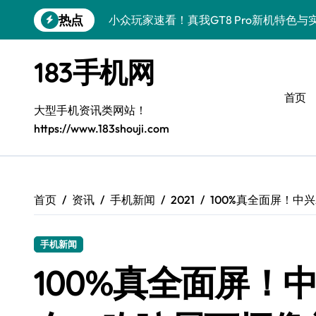
跳
热点
小众玩家速看！真我GT8 Pro新机特色
转
到
荣耀500 Pro MOLLY版来袭！小众玩
内
183手机网
容
vivo S50 Pro mini来袭！小屏党狂喜
首页
OPPO Find X9 Pro深度揭秘：亮点解
大型手机资讯类网站！
https://www.183shouji.com
小众视角揭秘！REDMI K90亮点配置全
小众控必看！三星W26新资讯速递，解锁
小众控必看！华为nova 15 Ultra新功
首页
资讯
手机新闻
2021
100%真全面屏！中
揭秘荣耀ROBOT PHONE，小众之选畅
手机新闻
小众控必看！三星Galaxy Z Fold7折叠
100%真全面屏！中
荣耀WIN资讯秒达，手机管家助力小众党