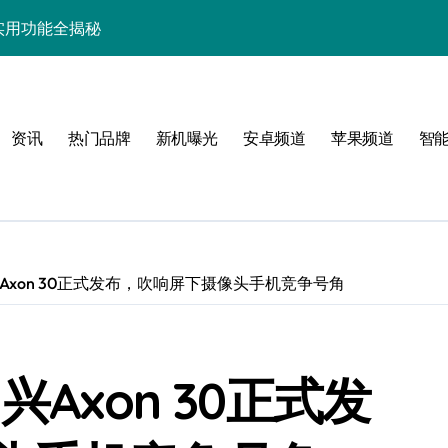
与实用功能全揭秘
家必备玩机秘籍大公开
的旗舰新宠解析
资讯
热门品牌
新机曝光
安卓频道
苹果频道
智
析+超实用技巧全攻略
解析，一文看尽！
智能科技新玩法！
能解锁，优惠速抢！
兴Axon 30正式发布，吹响屏下摄像头手机竞争号角
享智能资讯新生活！
屏新突破来袭
兴Axon 30正式发
智享先机！