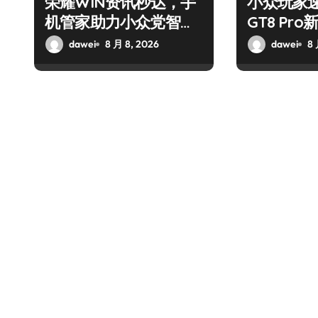
荣耀WIN资讯秒达，手
小众玩家
机管家助力小众党智享
GT8 Pr
先机！
用功能全
dawei
8 月 8, 2026
dawei
8 