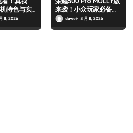
速看！真我
荣耀500 Pro MOLLY版
o新机特色与实
来袭！小众玩家必备玩
揭秘
机秘籍大公开
月 8, 2026
dawei
8 月 8, 2026