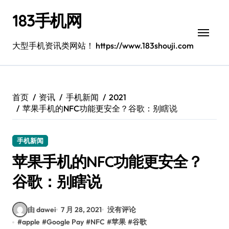
跳
183手机网
转
到
内
大型手机资讯类网站！ https://www.183shouji.com
容
首页
资讯
手机新闻
2021
苹果手机的NFC功能更安全？谷歌：别瞎说
手机新闻
苹果手机的NFC功能更安全？
谷歌：别瞎说
由 dawei
7 月 28, 2021
没有评论
#
apple
#
Google Pay
#
NFC
#
苹果
#
谷歌