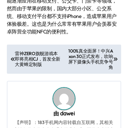
能逐渐应用在移动支付、公交卡、门禁卡等领域，
然而由于苹果的限制，国内大部分小区、公交系
统、移动支付平台都不支持iPhone，造成苹果用户
体验极差。这也是为什么常常有苹果用户会羡慕安
卓阵营全功能NFC的便利性。
文
100%真全面屏！中兴A
雷神ZERO旗舰游戏本
xon 30正式发布，吹响
章
即将亮相CJ，首发全新
屏下摄像头手机竞争号
大黄蜂定制版
导
角
航
由
dawei
【声明】：183手机网内容转载自互联网，其相关