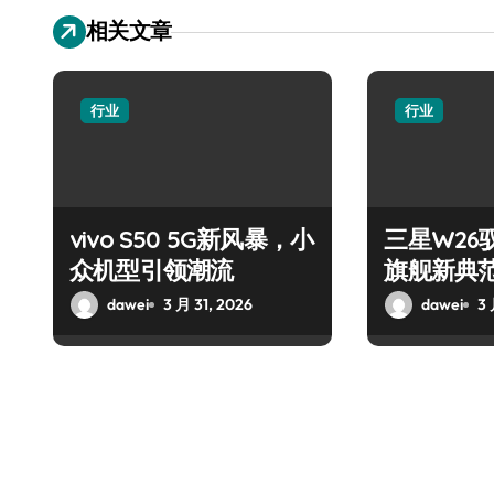
相关文章
行业
行业
vivo S50 5G新风暴，小
三星W26
众机型引领潮流
旗舰新典
dawei
3 月 31, 2026
dawei
3 