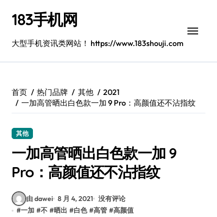
跳
183手机网
转
到
内
大型手机资讯类网站！ https://www.183shouji.com
容
首页
热门品牌
其他
2021
一加高管晒出白色款一加 9 Pro：高颜值还不沾指纹
其他
一加高管晒出白色款一加 9
Pro：高颜值还不沾指纹
由 dawei
8 月 4, 2021
没有评论
#
一加
#
不
#
晒出
#
白色
#
高管
#
高颜值