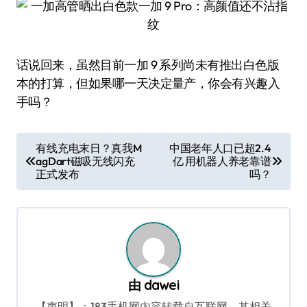
话说回来，虽然目前一加 9 系列尚未有推出白色版
本的打算，但如果哪一天决定量产，你会有兴趣入
手吗？
文
有线充电末日？真我M
中国老年人口已超2.4
agDart磁吸无线闪充
亿 用机器人养老靠谱
章
正式发布
吗？
导
航
由
dawei
【声明】：183手机网内容转载自互联网，其相关