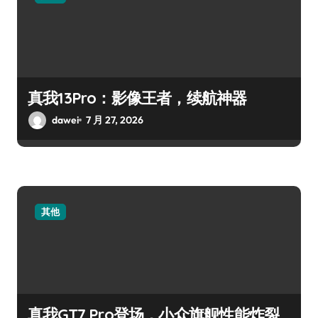
真我13Pro：影像王者，续航神器
dawei
7 月 27, 2026
其他
真我GT7 Pro登场，小众旗舰性能炸裂