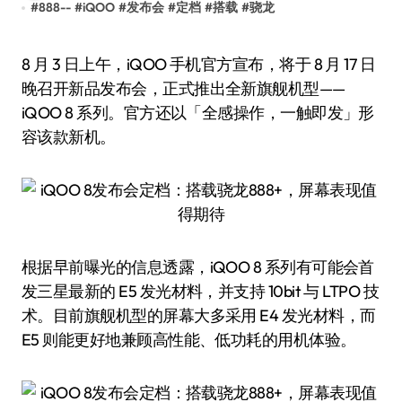
#
888--
#
iQOO
#
发布会
#
定档
#
搭载
#
骁龙
8 月 3 日上午，iQOO 手机官方宣布，将于 8 月 17 日
晚召开新品发布会，正式推出全新旗舰机型——
iQOO 8 系列。官方还以「全感操作，一触即发」形
容该款新机。
根据早前曝光的信息透露，iQOO 8 系列有可能会首
发三星最新的 E5 发光材料，并支持 10bit 与 LTPO 技
术。目前旗舰机型的屏幕大多采用 E4 发光材料，而
E5 则能更好地兼顾高性能、低功耗的用机体验。