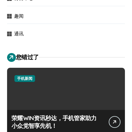
趣闻
通讯
您错过了
手机新闻
荣耀WIN资讯秒达，手机管家助力
小众党智享先机！