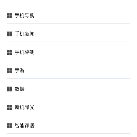
手机导购
手机新闻
手机评测
手游
数据
新机曝光
智能家居