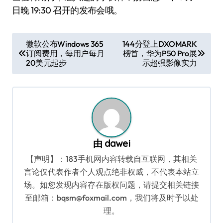
日晚 19:30 召开的发布会哦。
文
微软公布Windows 365
144分登上DXOMARK
订阅费用，每用户每月
榜首，华为P50 Pro展
章
20美元起步
示超强影像实力
导
航
由
dawei
【声明】：183手机网内容转载自互联网，其相关
言论仅代表作者个人观点绝非权威，不代表本站立
场。如您发现内容存在版权问题，请提交相关链接
至邮箱：bqsm@foxmail.com，我们将及时予以处
理。