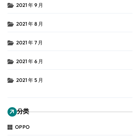
2021 年 9 月
2021 年 8 月
2021 年 7 月
2021 年 6 月
2021 年 5 月
分类
OPPO