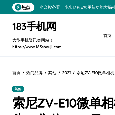
跳
热点
小众控必看！小米17 Pro实用新功能大
转
到
小众玩家必看！vivo S50新功能+优惠
内
183手机网
容
掌中利器！vivo S50 Pro mini小机身
首页
小众控必看！三星Z Fold7新亮点，手机
大型手机资讯类网站！
https://www.183shouji.com
小众控必看！三星Galaxy S26黑科技
S25 Ultra颜值封神！定制主题潮到骨子里
S24+上手，小众机种美颜新玩法
首页
热门品牌
其他
2021
索尼ZV-E10微单相
S26+颜值暴增！机皇美颜秘籍大公开
其他
A56 5G登场，小众旗舰新风尚
索尼ZV-E10微
三星Galaxy Z TriFold：三折屏黑科