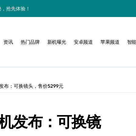
揭秘，抢先体验！
大揭秘，高效玩机速码！
，资讯一手全掌控
资讯
热门品牌
新机曝光
安卓频道
苹果频道
智
管家抢先剧透！
爆料，抢先解锁未来体验！
机发布：可换镜头，售价5299元
单相机发布：可换镜
技，小众玩家的掌中新宠！