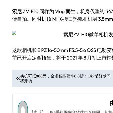
索尼 ZV-E10 同样为 Vlog 而生，机身仅
便自拍。同时机顶 MI 多接口热靴和机身 3.5
这款相机和 E PZ 16-50mm F3.5-5.6 OSS
前已开启定金预售，将于 2021 年 8 月初上市
文
换机可抵888元，全场智能硬件8.8折：O粉节好梦即
将开场
章
导
航
【声明】：183手机网内容转载自互联网，其