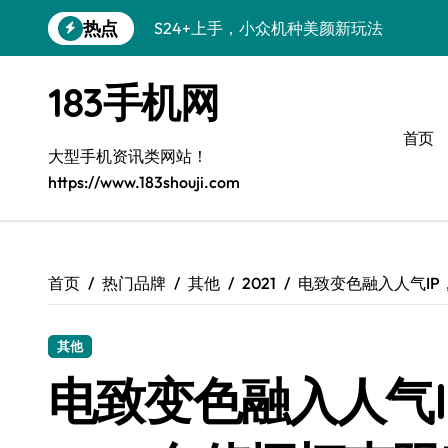
跳
热点
S24+上手，小众机种美颜新玩法
转
到
S26+颜值暴增！机皇美颜秘籍大公开
内
183手机网
容
A56 5G登场，小众旗舰新风尚
首页
三星S26小众机美出圈：个性化装扮秘籍
大型手机资讯类网站！
https://www.183shouji.com
S25个性美化秘籍，小众玩法炫酷上线！
C55 5G焕新秘籍：三星潮流定制解锁无
C55 5G惊艳登场，小众美学新标杆
首页
热门品牌
其他
2021
电致变色融入人气IP，
Galaxy Z Flip6：小众潮机，折叠美学新
其他
S25+闪亮登场，3招美出新高度！
电致变色融入人气IP，
S25 Ultra颜值封神！定制主题潮到骨子里