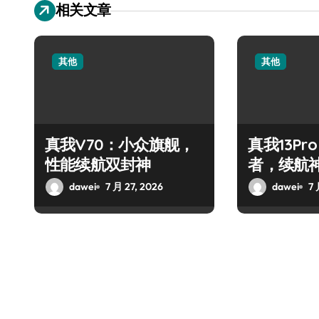
相关文章
其他
其他
真我V70：小众旗舰，
真我13Pr
性能续航双封神
者，续航
dawei
7 月 27, 2026
dawei
7 