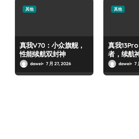
其他
其他
真我V70：小众旗舰，
真我13Pr
性能续航双封神
者，续航
dawei
7 月 27, 2026
dawei
7 