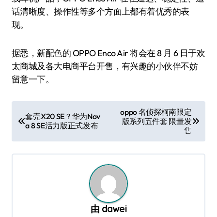
话清晰度、操作性等多个方面上都有着优秀的表
现。
据悉，新配色的 OPPO Enco Air 将会在 8 月 6 日于欢
太商城及各大电商平台开售，有兴趣的小伙伴不妨
留意一下。
文
oppo 名侦探柯南限定
套壳X20 SE？华为Nov
版系列五件套 限量发
章
a 8 SE活力版正式发布
售
导
航
由
dawei