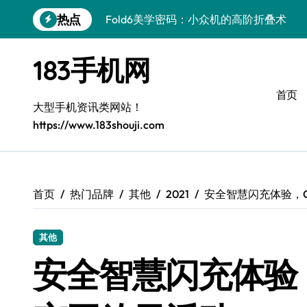
跳
热点
Fold6美学密码：小众机的高阶折叠术
转
到
Fold6美学革新，小众机中的艺术品
内
183手机网
容
S25+潮酷登场，定制你的个性美学
首页
Galaxy C55 5G登场，个性定制玩出新高
大型手机资讯类网站！
https://www.183shouji.com
A56 5G潮美进化论：小众机也能玩出高
三星W26奢华秘籍：小众旗舰的尊贵解锁
S26 Ultra华丽升级，极致美化全揭秘
首页
热门品牌
其他
2021
安全智慧闪充体验，
极简之选：荣耀Magic V6深度体验
其他
极简美学小米17 Ultra徕卡版：小众之选
安全智慧闪充体验
S25+闪亮登场，3招美出新高度！