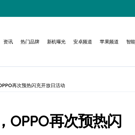
资讯
热门品牌
新机曝光
安卓频道
苹果频道
智
度
级感
术
OPPO再次预热闪充开放日活动
，至简生活
，OPPO再次预热闪