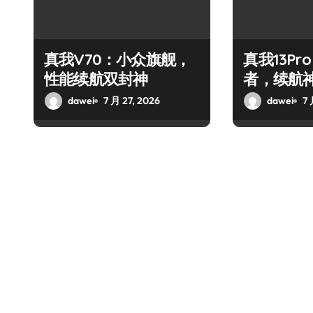
真我V70：小众旗舰，
真我13Pr
性能续航双封神
者，续航
dawei
7 月 27, 2026
dawei
7 