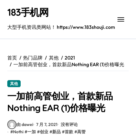
跳
183手机网
转
到
内
大型手机资讯类网站！ https://www.183shouji.com
容
首页
热门品牌
其他
2021
一加前高管创业，首款新品Nothing EAR (1)价格曝光
其他
一加前高管创业，首款新品
Nothing EAR (1)价格曝光
由 dawei
7 月 7, 2021
没有评论
#
Nothi
#
一加
#
创业
#
新品
#
首款
#
高管