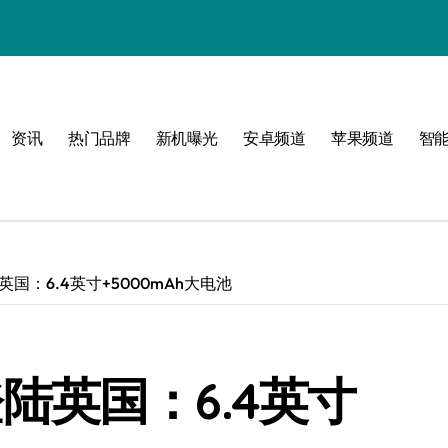
资讯
热门品牌
新机曝光
安卓频道
苹果频道
智
限可能
登陆英国：6.4英寸+5000mAh大电池
巅峰
2登陆英国：6.4英寸