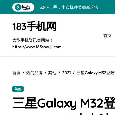
跳
热点
S24+上手，小众机种美颜新玩法
转
到
S26+颜值暴增！机皇美颜秘籍大公开
内
183手机网
容
A56 5G登场，小众旗舰新风尚
首页
三星S26小众机美出圈：个性化装扮秘籍
大型手机资讯类网站！
https://www.183shouji.com
S25个性美化秘籍，小众玩法炫酷上线！
C55 5G焕新秘籍：三星潮流定制解锁无
C55 5G惊艳登场，小众美学新标杆
首页
热门品牌
其他
2021
三星Galaxy M32
Galaxy Z Flip6：小众潮机，折叠美学新
其他
S25+闪亮登场，3招美出新高度！
三星Galaxy M3
S25 Ultra颜值封神！定制主题潮到骨子里