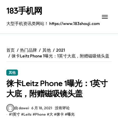
跳
183手机网
转
到
内
大型手机资讯类网站！ https://www.183shouji.com
容
首页
热门品牌
其他
2021
徕卡Leitz Phone 1曝光：1英寸大底，附赠磁吸镜头盖
其他
徕卡Leitz Phone 1曝光：1英寸
大底，附赠磁吸镜头盖
由 dawei
6 月 18, 2021
没有评论
#
1英寸
#
Leitz
#
Phone
#
大
#
徕卡
#
曝光