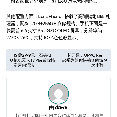
而前置影像部分则是一颗 1260 万像素的镜头。
其他配置方面，Leitz Phone 1 搭载了高通骁龙 888 处
理器，配备 12GB+256GB 存储规格。手机正面是一
块夏普 6.6 英寸 Pro IGZO OLED 屏幕，分辨率为
2730×1260 ，支持 10 亿色色彩显示。
文
仅需2799元，石头扫
一起开黑，OPPO Ren
拖机器人T7 Plus帮你搞
o6系列给你快稳爽的游
章
定屋内清洁
戏体验
导
航
由
dawei
【声明】：183手机网内容转载自互联网，其相关