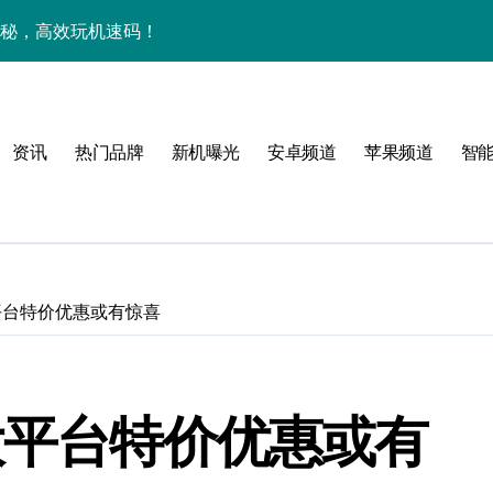
大揭秘，高效玩机速码！
，资讯一手全掌控
管家抢先剧透！
资讯
热门品牌
新机曝光
安卓频道
苹果频道
智
爆料，抢先解锁未来体验！
平台特价优惠或有惊喜
大平台特价优惠或有
揭秘，抢先体验！