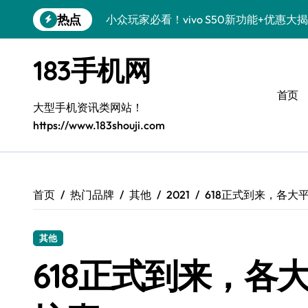
跳
热点
小众玩家必看！vivo S50新功能+优惠
转
到
掌中利器！vivo S50 Pro mini小机身
内
183手机网
容
小众控必看！三星Z Fold7新亮点，手机
首页
小众控必看！三星Galaxy S26黑科技
大型手机资讯类网站！
https://www.183shouji.com
S25 Ultra颜值封神！定制主题潮到骨子里
S24+上手，小众机种美颜新玩法
S26+颜值暴增！机皇美颜秘籍大公开
首页
热门品牌
其他
2021
618正式到来，各大
A56 5G登场，小众旗舰新风尚
其他
三星S26小众机美出圈：个性化装扮秘籍
618正式到来，各
小众控必看！小米17 Pro实用新功能大