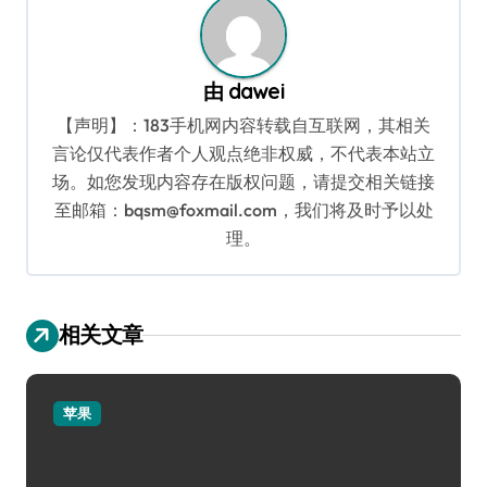
由
dawei
【声明】：183手机网内容转载自互联网，其相关
言论仅代表作者个人观点绝非权威，不代表本站立
场。如您发现内容存在版权问题，请提交相关链接
至邮箱：bqsm@foxmail.com，我们将及时予以处
理。
相关文章
苹果