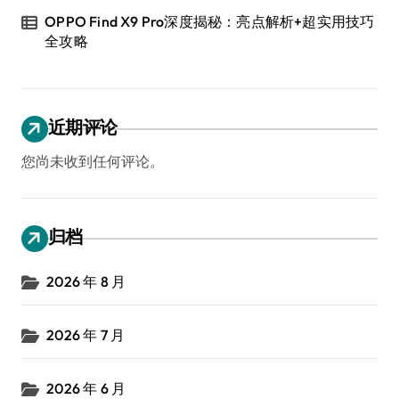
OPPO Find X9 Pro深度揭秘：亮点解析+超实用技巧
全攻略
近期评论
您尚未收到任何评论。
归档
2026 年 8 月
2026 年 7 月
2026 年 6 月