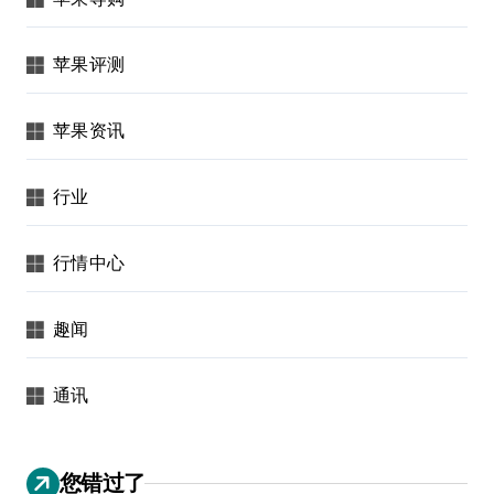
苹果评测
苹果资讯
行业
行情中心
趣闻
通讯
您错过了