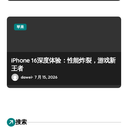
苹果
iPhone 16深度体验：性能炸裂，游戏新
王者
dawei
7 月 15, 2026
搜索