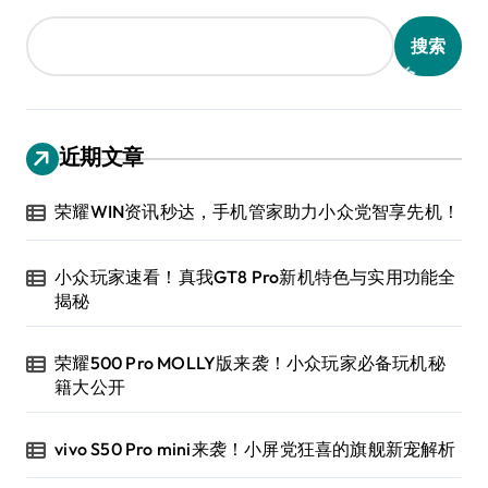
搜索
近期文章
荣耀WIN资讯秒达，手机管家助力小众党智享先机！
小众玩家速看！真我GT8 Pro新机特色与实用功能全
揭秘
荣耀500 Pro MOLLY版来袭！小众玩家必备玩机秘
籍大公开
vivo S50 Pro mini来袭！小屏党狂喜的旗舰新宠解析