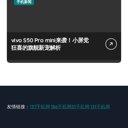
手机新闻
vivo S50 Pro mini来袭！小屏党
狂喜的旗舰新宠解析
友情链接：
137手机网
186手机网
51手机网
131手机网