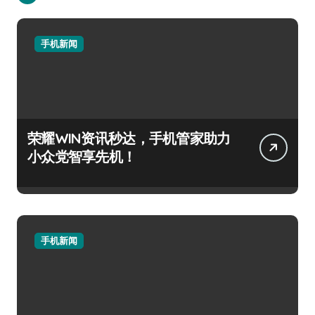
手机新闻
荣耀WIN资讯秒达，手机管家助力
小众党智享先机！
手机新闻