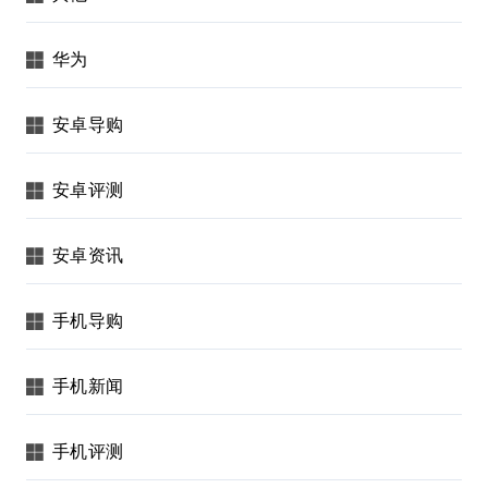
华为
安卓导购
安卓评测
安卓资讯
手机导购
手机新闻
手机评测