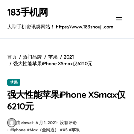
跳
183手机网
转
到
内
大型手机资讯类网站！ https://www.183shouji.com
容
首页
热门品牌
苹果
2021
强大性能苹果iPhone XSmax仅6210元
苹果
强大性能苹果iPhone XSmax仅
6210元
由 dawei
6 月 1, 2021
没有评论
#
iphone
#
Max（全网通）
#
XS
#
苹果