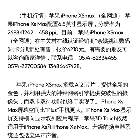
（手机行情）苹果 iPhone XSmax （全网通） 苹
果iPhone Xs Max配置6.5英寸显示屏，分辨率为
2688×1242，458 ppi。目前，苹果 iPhone XSmax
（全网通）在中关村在线认证经销商“余姚姚江数码
(刷卡分期)”处有售，报价6210元。有需要的朋友可
以咨询商家详情，联系电话：0574-62334455、
0574-22700584 13486667428。
苹果 iPhone XSmax 搭载 A12 芯片，提供全新的
金色，并利用强大的神经网络引擎提供突破性的摄
像头，而双卡双待功能也终于实现了。iPhone Xs
Max屏幕空间比“Plus”手机更大。iPhone Xs Max显示
屏支持横向显示双列应用程序。苹果3D Touch依然
适用于iPhone Xs和iPhone Xs Max。升级的扬声器系
统还包括立体声声音。