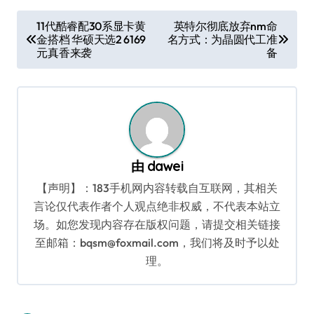
文
11代酷睿配30系显卡黄
英特尔彻底放弃nm命
金搭档 华硕天选2 6169
名方式：为晶圆代工准
章
元真香来袭
备
导
航
由
dawei
【声明】：183手机网内容转载自互联网，其相关
言论仅代表作者个人观点绝非权威，不代表本站立
场。如您发现内容存在版权问题，请提交相关链接
至邮箱：bqsm@foxmail.com，我们将及时予以处
理。