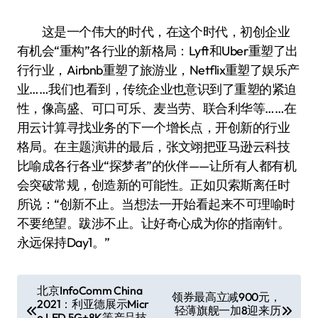
这是一个伟大的时代，在这个时代，初创企业
有机会“重构”各行业的新格局：Lyft和Uber重塑了出
行行业，Airbnb重塑了旅游业，Netflix重塑了娱乐产
业……我们也看到，传统企业也意识到了重塑的紧迫
性，像高盛、可口可乐、麦当劳、联合利华等……在
用云计算寻找业务的下一个增长点，开创新的行业
格局。在主题演讲的最后，张文翊把亚马逊云科技
比喻成各行各业“探梦者”的伙伴——让所有人都有机
会突破常规，创造新的可能性。正如贝索斯离任时
所说：“创新不止。当想法一开始看起来不可理喻时
不要绝望。跋涉不止。让好奇心成为你的指南针。
永远保持Day1。”
文
北京InfoComm China
领券最高立减900元，
2021：利亚德展示Micr
章
轻薄旗舰一加8迎来历
o LED 5G+8K等产品技