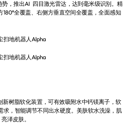
势，推出AI 四目激光雷达，达到毫米级识别。精
180°全覆盖、右侧⽅垂直空间全覆盖，全⾯感知
集尘扫地机器人Alpha
集尘扫地机器人Alpha
a采用创新树脂软化装置，可有效吸附⽔中钙镁离⼦，软
据需求，智能调节不同出⽔硬度。美肤软水洗澡，肌
，亮泽皮肤。