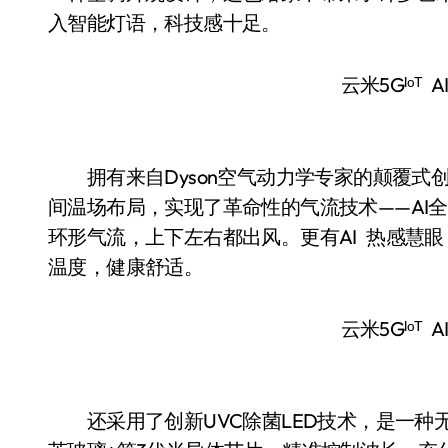
入智能灯语，科技感十足。
云米5Gᴵᵒᵀ 
拥有来⾃Dyson空⽓动⼒学专家的颠覆式
间温场布局，实现了⾰命性的⽓流技术——AI
环形气流，上下左右都出风。更有AI 热感慧眼
温度，健康舒适。
云米5Gᴵᵒᵀ 
还采用了创新UVC除菌LED技术，是一种无