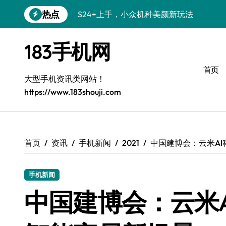
跳
热点
S24+上手，小众机种美颜新玩法
转
到
S26+颜值暴增！机皇美颜秘籍大公开
内
183手机网
容
A56 5G登场，小众旗舰新风尚
首页
三星S26小众机美出圈：个性化装扮秘籍
大型手机资讯类网站！
https://www.183shouji.com
S25个性美化秘籍，小众玩法炫酷上线！
C55 5G焕新秘籍：三星潮流定制解锁无
C55 5G惊艳登场，小众美学新标杆
首页
资讯
手机新闻
2021
中国建博会：云米A
Galaxy Z Flip6：小众潮机，折叠美学新
手机新闻
S25+闪亮登场，3招美出新高度！
中国建博会：云米
S25 Ultra颜值封神！定制主题潮到骨子里