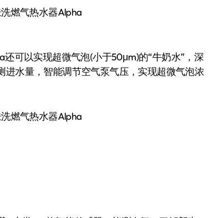
美肤洗燃气热水器Alpha
ha还可以实现超微气泡(小于50μm)的“牛奶水”，深
检测进⽔量，智能调节空⽓泵⽓压，实现超微⽓泡浓
美肤洗燃气热水器Alpha