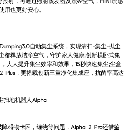
投射，再通过照射蒸发器及流经空气，H1N1流感
，使用也更好安心。
-Dumping3.0⾃动集尘系统，实现清扫-集尘-抛尘
尘都释放洁净空⽓，守护家人健康;创新横卧式集
⼒，⼤⼤提升集尘效率和效果，15秒快速集尘;尘盒
 2 Plus，更搭载创新三重净化集成座，抗菌率高达
集尘扫地机器人Alpha
卡困，缠绕等问题，Alpha 2 Pro还借鉴