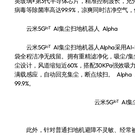
英玻璃+第3代半导体芯片，精准控制波长，充分
病毒等除菌率高达99.9%，凉爽同时洁净空气
云米5Gᴵᵒᵀ AI集尘扫地机器人 Alpha
云米5Gᴵᵒᵀ AI集尘扫地机器人Alpha采用AI
袋全程洁净⽆残留。拥有重精滤净化，吸尘/集
尘设计，⻛道缩短近60%，搭配30KPa强效吸
满载感应，⾃动回充集尘，断点续扫。 Alpha
99.9%。
云米5Gᴵᵒᵀ AI
此外，针对普通扫地机避障不灵敏、经常被障碍物