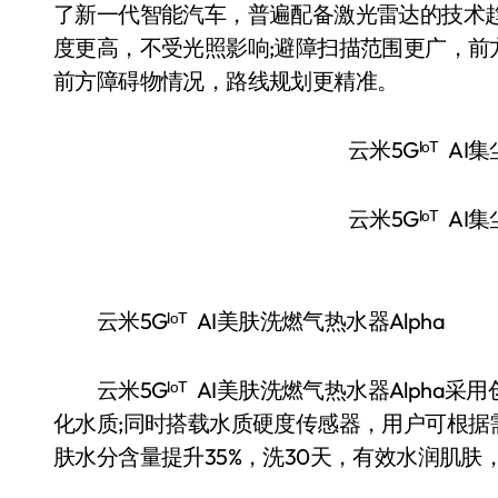
了新⼀代智能汽⻋，普遍配备激光雷达的技术趋
度更⾼，不受光照影响;避障扫描范围更⼴，前⽅
前⽅障碍物情况，路线规划更精准。
云米5Gᴵᵒᵀ AI
云米5Gᴵᵒᵀ AI
云米5Gᴵᵒᵀ AI美肤洗燃气热水器Alpha
云米5Gᴵᵒᵀ AI美肤洗燃气热水器Alph
化水质;同时搭载水质硬度传感器，用户可根
肤水分含量提升35%，洗30天，有效水润肌肤