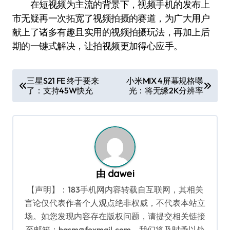
在短视频为主流的背景下，视频手机的发布上
市无疑再一次拓宽了视频拍摄的赛道，为广大用户
献上了诸多有趣且实用的视频拍摄玩法，再加上后
期的一键式解决，让拍视频更加得心应手。
文
三星S21 FE 终于要来
小米MIX 4屏幕规格曝
了：支持45W快充
光：将无缘2K分辨率
章
导
航
由
dawei
【声明】：183手机网内容转载自互联网，其相关
言论仅代表作者个人观点绝非权威，不代表本站立
场。如您发现内容存在版权问题，请提交相关链接
至邮箱：bqsm@foxmail.com，我们将及时予以处