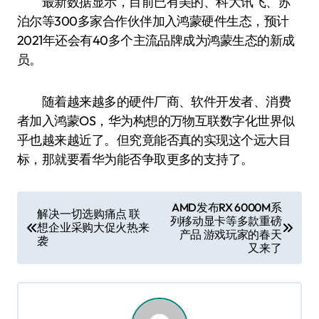
最新数据显示，目前已有美的、科大讯飞、苏
泊尔等300多家合作伙伴加入鸿蒙硬件生态，预计
2021年还会有40多个主流品牌成为鸿蒙生态的新成
员。
随着越来越多的硬件厂商、软件开发者、消费
者加入鸿蒙OS，华为构想的万物互联数字化世界似
乎也越来越近了。但究竟能否真的实现这个远大目
标，那就要看华为能否争取更多的支持了。
文
AMD发布RX 6000M系
解决一切选购痛点 联
列移动显卡等多款重磅
章
想企业采购大促火热来
产品 游戏玩家的春天
袭
导
又来了
航