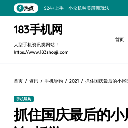
跳
热点
转
S26+颜值暴增！机皇美颜秘籍大公开
到
内
A56 5G登场，小众旗舰新风尚
183手机网
容
三星S26小众机美出圈：个性化装扮秘籍
首页
大型手机资讯类网站！
S25个性美化秘籍，小众玩法炫酷上线！
https://www.183shouji.com
C55 5G焕新秘籍：三星潮流定制解锁无
C55 5G惊艳登场，小众美学新标杆
Galaxy Z Flip6：小众潮机，折叠美学新
首页
资讯
手机导购
2021
抓住国庆最后的小尾
S25+闪亮登场，3招美出新高度！
手机导购
S25 Ultra颜值封神！定制主题潮到骨子里
抓住国庆最后的小