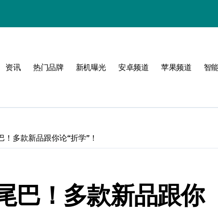
资讯
热门品牌
新机曝光
安卓频道
苹果频道
智
限可能
巅峰
巴！多款新品跟你论“折学”！
尾巴！多款新品跟你