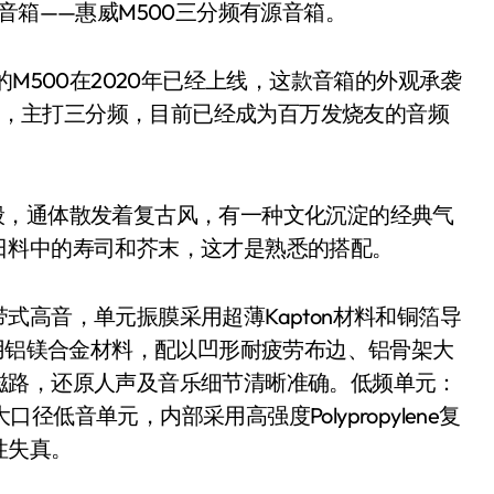
音箱——惠威M500三分频有源音箱。
M500在2020年已经上线，这款音箱的外观承袭
能上，主打三分频，目前已经成为百万发烧友的音频
一般，通体散发着复古风，有一种文化沉淀的经典气
日料中的寿司和芥末，这才是熟悉的搭配。
音，单元振膜采用超薄Kapton材料和铜箔导
采用铝镁合金材料，配以凹形耐疲劳布边、铝骨架大
磁路，还原人声及音乐细节清晰准确。低频单元：
口径低音单元，内部采用高强度Polypropylene复
性失真。