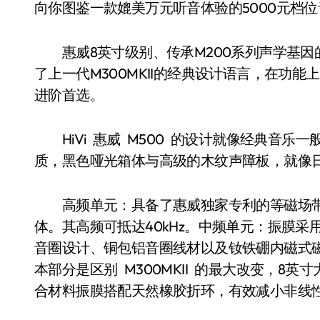
向你图鉴一款媲美万元听音体验的5000元档位
惠威8英寸级别、传承M200系列声学基因的
了上一代M300MKII的经典设计语言，在功
进阶首选。
HiVi 惠威 M500 的设计就像经典音乐
质，黑色哑光箱体与高级的木纹声障板，就像
高频单元：具备了惠威独家专利的等磁场带式高
体。其高频可抵达40kHz。中频单元：振膜
音圈设计、铜包铝音圈线材以及钕铁硼内磁式
本部分是区别 M300MKII 的最大改变，8英寸大
合材料振膜搭配天然橡胶折环，有效减小非线