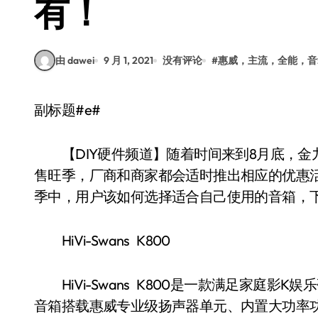
有！
由 dawei
9 月 1, 2021
没有评论
#
惠威，主流，全能，音
副标题#e#
【DIY硬件频道】随着时间来到8月底，金
售旺季，厂商和商家都会适时推出相应的优惠
季中，用户该如何选择适合自己使用的音箱，
HiVi-Swans K800
HiVi-Swans K800是一款满足家庭影
音箱搭载惠威专业级扬声器单元、内置大功率