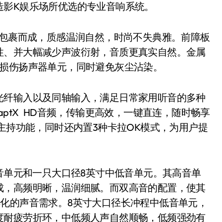
造影K娱乐场所优选的专业音响系统。
包裹而成，质感温润自然，时尚不失典雅。前障板
性、并大幅减少声波衍射，音质更真实自然。金属
触损伤扬声器单元，同时避免灰尘沾染。
纤输入以及同轴输入，满足日常家用听音的多种
aptX HD音频，传输更高效，一键直连，随时畅享
/主持功能，同时还内置3种卡拉OK模式，为用户提
音单元和一只大口径8英寸中低音单元。其高音单
成，高频明晰，温润细腻。而双高音的配置，使其
化的声音需求。8英寸大口径长冲程中低音单元，
度耐疲劳折环，中低频人声自然顺畅，低频强劲有