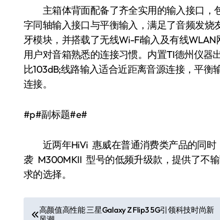
主箱体背面配备了齐全实用的输入接口，包括
字同轴输入接口与平衡输入，满足了音频发烧友的多
牙模块，并搭载了无线Wi-Fi输入及有线WL
用户对音箱熟悉的连接习惯。内置TI德州仪器出品的
比103dB;线路输入适合近距离音源连接，平
连接。
#p#副标题#e#
近两年HiVi 惠威在普通消费类产品的同时
袭 M300MKII 型号的低频升级款，提供
求的选择。
文
高颜值高性能 三星Galaxy Z Flip3 5G引领科技时尚新
风潮