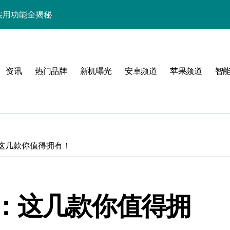
与实用功能全揭秘
家必备玩机秘籍大公开
的旗舰新宠解析
资讯
热门品牌
新机曝光
安卓频道
苹果频道
智
析+超实用技巧全攻略
解析，一文看尽！
智能科技新玩法！
能解锁，优惠速抢！
这几款你值得拥有！
享智能资讯新生活！
屏新突破来袭
：这几款你值得拥
智享先机！