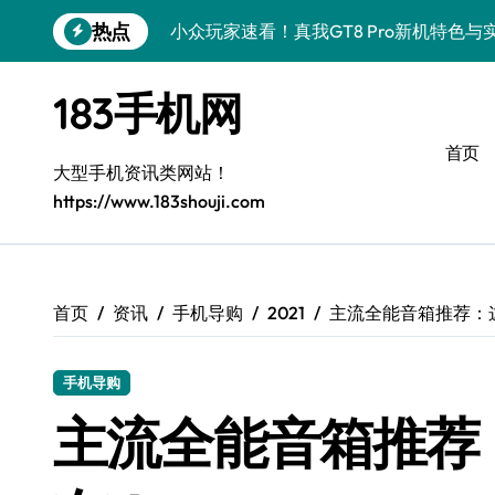
跳
热点
小众玩家速看！真我GT8 Pro新机特色
转
到
荣耀500 Pro MOLLY版来袭！小众玩
内
183手机网
容
vivo S50 Pro mini来袭！小屏党狂喜
首页
OPPO Find X9 Pro深度揭秘：亮点解
大型手机资讯类网站！
https://www.183shouji.com
小众视角揭秘！REDMI K90亮点配置全
小众控必看！三星W26新资讯速递，解锁
小众控必看！华为nova 15 Ultra新功
首页
资讯
手机导购
2021
主流全能音箱推荐：
揭秘荣耀ROBOT PHONE，小众之选畅
手机导购
小众控必看！三星Galaxy Z Fold7折叠
主流全能音箱推荐
荣耀WIN资讯秒达，手机管家助力小众党