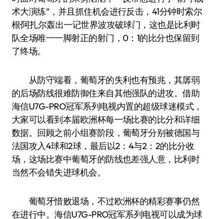
术大演练”，并且抓住机会进行反击，41分钟时索尔
根·阿扎尔轰出一记世界波攻破球门，这也是比利时
队全场唯一一脚射正的射门，0：1的比分也保留到
了终场。
从防守端看，葡萄牙的失利也有预兆，其孱弱
的后场防线很难防御住来自其他强队的进攻。借助
海信U7G-PRO冠军系列电视内置的超级球迷模式，
大家可以看到本届欧洲杯每一场比赛的比分和详细
数据。回顾之前小组赛阶段，葡萄牙分别被德国与
法国攻入4球和2球，最后以2：4与2：2的比分收
场，这场比赛中葡萄牙的防线也差强人意，比利时
当然不会错失进球机会。
葡萄牙惜败退场，不过欧洲杯的精彩赛事仍然
在进行中。海信U7G-PRO冠军系列电视可以成为球