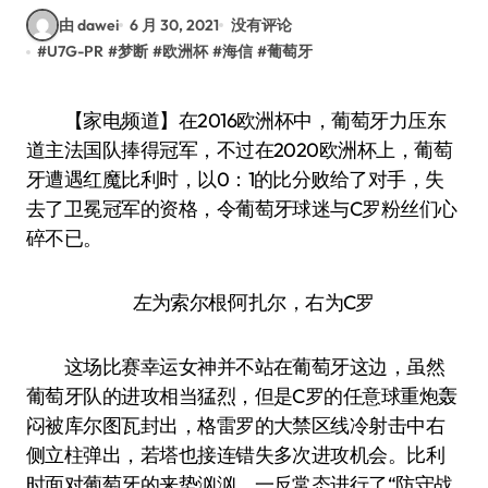
由 dawei
6 月 30, 2021
没有评论
#
U7G-PR
#
梦断
#
欧洲杯
#
海信
#
葡萄牙
【家电频道】在2016欧洲杯中，葡萄牙力压东
道主法国队捧得冠军，不过在2020欧洲杯上，葡萄
牙遭遇红魔比利时，以0：1的比分败给了对手，失
去了卫冕冠军的资格，令葡萄牙球迷与C罗粉丝们心
碎不已。
左为索尔根·阿扎尔，右为C罗
这场比赛幸运女神并不站在葡萄牙这边，虽然
葡萄牙队的进攻相当猛烈，但是C罗的任意球重炮轰
闷被库尔图瓦封出，格雷罗的大禁区线冷射击中右
侧立柱弹出，若塔也接连错失多次进攻机会。比利
时面对葡萄牙的来势汹汹，一反常态进行了“防守战