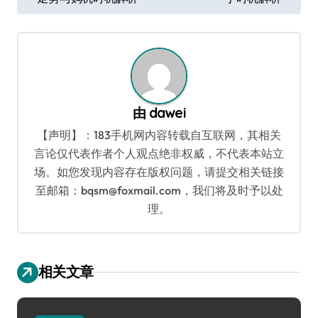
章
导
航
由
dawei
【声明】：183手机网内容转载自互联网，其相关
言论仅代表作者个人观点绝非权威，不代表本站立
场。如您发现内容存在版权问题，请提交相关链接
至邮箱：bqsm@foxmail.com，我们将及时予以处
理。
相关文章