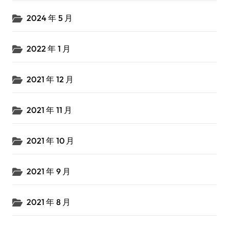
2024 年 5 月
2022 年 1 月
2021 年 12 月
2021 年 11 月
2021 年 10 月
2021 年 9 月
2021 年 8 月