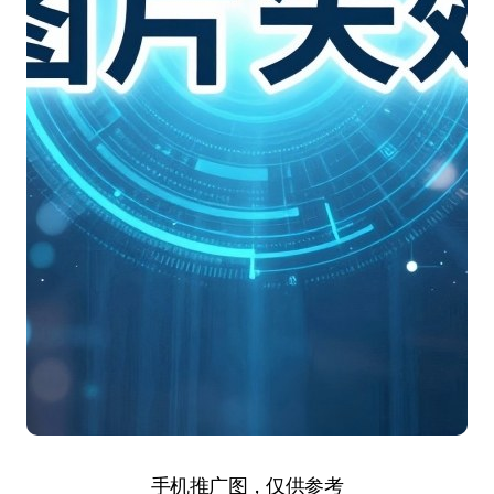
手机推广图，仅供参考