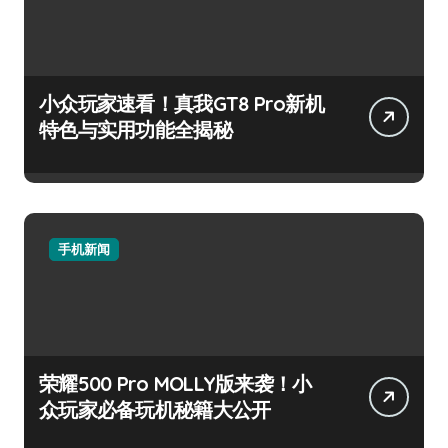
小众玩家速看！真我GT8 Pro新机
特色与实用功能全揭秘
手机新闻
荣耀500 Pro MOLLY版来袭！小
众玩家必备玩机秘籍大公开