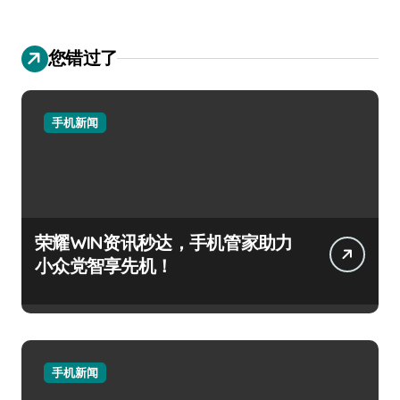
您错过了
手机新闻
荣耀WIN资讯秒达，手机管家助力
小众党智享先机！
手机新闻