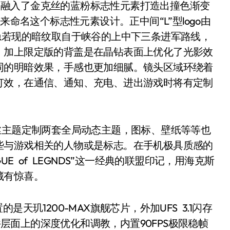
感，融入了金克丝的蓝粉标志性元素打造出撞色渐变
来命名这个标志性元素设计。正中间“L”型logo由
隐若现的暗纹取自于峡谷的上中下三条进军路线，
，加上限定版的背盖是在晶钻表面上优化了光影效
同的明暗效果，手感也更加细腻。镜头区域环绕着
灯效，在通信、通知、充电、进出游戏时将有定制
主题定制两套全局动态主题，图标、壁纸等等也
些与游戏相关的人物或是标志。在手机极具质感的
UE of LEGNDS”这一经典的联盟印记，用海克斯
藏有惊喜。
是天玑1200-MAX旗舰芯片，外加UFS 3.1闪存
软件层面上的深度优化和调教，内置90FPS极限稳帧