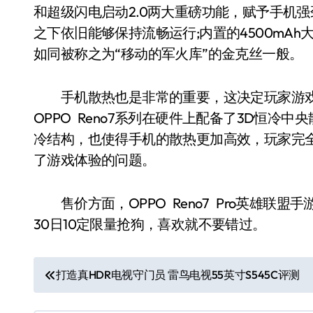
和超级闪电启动2.0两大重磅功能，赋予手机
之下依旧能够保持流畅运行;内置的4500mAh
如同被称之为“移动的军火库”的金克丝一般。
手机散热也是非常的重要，这决定玩家游戏
OPPO Reno7系列在硬件上配备了3D恒冷
冷结构，也使得手机的散热更加高效，玩家完
了游戏体验的问题。
售价方面，OPPO Reno7 Pro英雄联盟手
30日10定限量抢狗，喜欢就不要错过。
文
打造真HDR电视守门员 雷鸟电视55英寸S545C评测
章