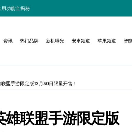
与实用功能全揭秘
家必备玩机秘籍大公开
的旗舰新宠解析
资讯
热门品牌
新机曝光
安卓频道
苹果频道
智
析+超实用技巧全攻略
解析，一文看尽！
智能科技新玩法！
能解锁，优惠速抢！
ro英雄联盟手游限定版12月30日限量开售！
享智能资讯新生活！
屏新突破来袭
Pro英雄联盟手游限定版
智享先机！