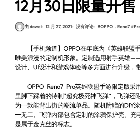
12月30日限量开售
由 dawei
12 月 27, 2021
没有评论
#
OPPO，Reno7
#
P
【手机频道】OPPO在年底为《英雄联盟手游》玩家推出Reno7 Pro限定版，打破OPPO以往
唯美浪漫的定制机形象。定制选用射手英雄——
设计、UI设计和游戏体验等多方面进行升级，
OPPO Reno7 Pro英雄联盟手游限定
里脚下踩着的特制“超究极死神飞弹”，飞弹还
为一款能背出街的潮流单品。随机附赠的DIY
一无二。飞弹内部包含定制的涂鸦保护壳、充电
是属于金克丝的标志。