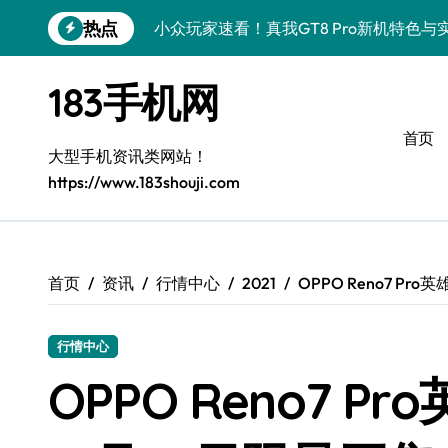
跳
热点
小众玩家速看！真我GT8 Pro新机特色
转
到
荣耀500 Pro MOLLY版来袭！小众玩
内
183手机网
容
vivo S50 Pro mini来袭！小屏党狂喜
首页
OPPO Find X9 Pro深度揭秘：亮点解
大型手机资讯类网站！
https://www.183shouji.com
小众视角揭秘！REDMI K90亮点配置全
小众控必看！三星W26新资讯速递，解锁
小众控必看！华为nova 15 Ultra新功
首页
资讯
行情中心
2021
OPPO Reno7 P
揭秘荣耀ROBOT PHONE，小众之选畅
行情中心
小众控必看！三星Galaxy Z Fold7折叠
OPPO Reno7 
荣耀WIN资讯秒达，手机管家助力小众党