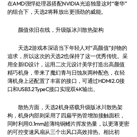
在AMD强悍处理器搭配NVIDIA光追独显这对“奢华”
的组合下，天选2将释放出更强劲的威能。
颜值依旧在线，升级版冰川散热架构
天选2游戏本深谙当下年轻人对“高颜值”好物的
追求，所以这次的天选2也保持了这一优秀传统。采
用全新ID设计，运用二次元设计美学打造出高颜值
精巧机身，带来了魔幻青与日蚀灰两种配色，在轻
薄机身上还配置了丰富的接口，可通过HDMI2.0接
口和USB3.2TypeC接口实现双4K输出。
散热方面，天选2机身搭载升级版冰川散热架
构，机身内部则采用了四扁平热管增加接触面积，
同时利用0.1mm超薄纯铜鳍片挥发热量，以更薄更密
的可控变速风扇从三个出风口高效排热。相比初