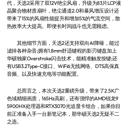
代，天选2采用了双12V绝尘风扇，升级为83片LCP液
晶聚合物材质扇叶，绝尘通道2.0和暴风增压设计还
带来了15%的风扇性能提升和增加5%的气流空间，散
热效率大大提高。即便长时间战斗也无需顾虑。
其他细节方面，天选2还支持双向AI降噪，能过
滤掉各种杂音;拥有1.8mm舒适键程的影刃键盘加上
华硕独家Overstroke闪击技术，能精准触发按键;还
有USB3.2Type-C接口、WiFi6无线网络、DTS高保真
音频、以及快速充电等功能配置。
总而言之，本次天选2重磅升级，带来了2.5K广
色域精细画质，165Hz高刷，还有强悍的AMD锐龙9
5900HX处理器和RTX3070光追显卡组合，如果你目
前正准备入手一台新笔记本，那华硕天选2无疑不二
之选。