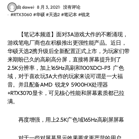
由 dawei
8 月 3, 2021
没有评论
#
RTX3060
#
华硕
#
天选2
#
笔记本
#
锐龙
【笔记本频道】面对3A游戏大作的不断涌现，
游戏笔电厂商也在积极推出更强性能产品。近日，
华硕天选2携升级后全新配置正式上市，为玩家们带
来期盼已久的高刷高分屏，直接将屏幕提升到了
2.5K分辨率，加上165Hz高刷和100%DCI-P3 广色
域，对于喜欢玩3A大作的玩家来说可谓是一大福
音。并且配备AMD 锐龙9 5900HX处理器
+RTX3070显卡，可见核心性能和屏幕素质都已拉
满。
再度增强，用上2.5K广色域165Hz高刷屏屏幕
对于一些对屏幕显示效果要求更严苛的用户，