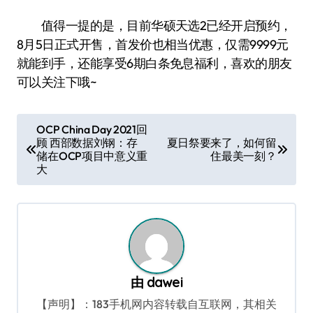
值得一提的是，目前华硕天选2已经开启预约，
8月5日正式开售，首发价也相当优惠，仅需9999元
就能到手，还能享受6期白条免息福利，喜欢的朋友
可以关注下哦~
文
OCP China Day 2021回
顾 西部数据刘钢：存
夏日祭要来了，如何留
章
储在OCP项目中意义重
住最美一刻？
导
大
航
由
dawei
【声明】：183手机网内容转载自互联网，其相关