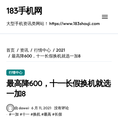
跳
183手机网
转
到
内
大型手机资讯类网站！ https://www.183shouji.com
容
首页
资讯
行情中心
2021
最高降600，十一长假换机就选一加8
行情中心
最高降600，十一长假换机就选
一加8
由 dawei
6 月 11, 2021
没有评论
#
一加
#
十一
#
换机
#
最高
#
长假