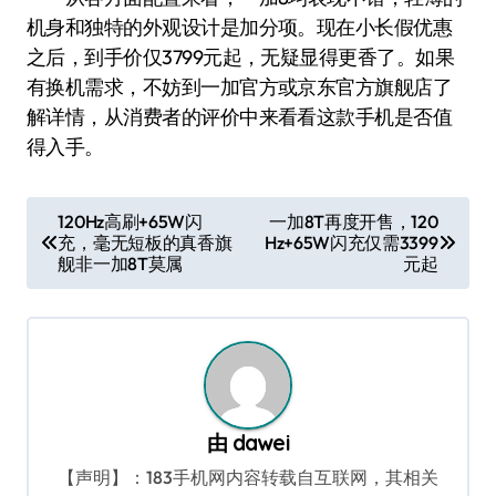
机身和独特的外观设计是加分项。现在小长假优惠
之后，到手价仅3799元起，无疑显得更香了。如果
有换机需求，不妨到一加官方或京东官方旗舰店了
解详情，从消费者的评价中来看看这款手机是否值
得入手。
文
120Hz高刷+65W闪
一加8T再度开售，120
充，毫无短板的真香旗
Hz+65W闪充仅需3399
章
舰非一加8T莫属
元起
导
航
由
dawei
【声明】：183手机网内容转载自互联网，其相关