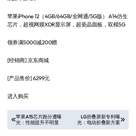
苹果iPhone 12（4GB/64GB/全网通/5G版） A14仿生
芯片，超视网膜XDR显示屏，超瓷晶面板，双模5G
领券满5000减200赠
[经销商]
京东商城
[产品售价]
6299元
进入购买
文
苹果A15芯片跑分遭曝
LG折叠屏新专利曝
光：性能提升不明显
光：电动折叠新方案
章
导