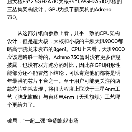
超大核+3*2.5GHzA710大核+4*1.79GHzA510小核的
三丛集架构设计，GPU为换了新架构的Adreno
730。
从这部分纸面参数上看，几乎一致的CPU架构
设计，但是超大核，大核和小核的主频天玑9000都
略高于骁龙未发布的8gen1。CPU上来看，天玑9000
应该是略胜一筹的。Adreno 730暂时没有更多信息
披露，也没有双方跑分的对比，因此在GPU图形性
能部分还不能冒然下结论，可以肯定他们都将是明
年最强的芯片平台之一。至于用户可能更关注的两
款芯片功耗表现，将很大程度上取决于三星4nm工
艺（骁龙旗舰）与台积电4nm（天玑旗舰）工艺哪
个更给力了。
破局，“一超二强”争霸旗舰市场