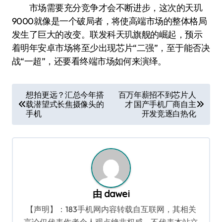
市场需要充分竞争才会不断进步，这次的天玑
9000就像是一个破局者，将使高端市场的整体格局
发生了巨大的改变。联发科天玑旗舰的崛起，预示
着明年安卓市场将至少出现芯片“二强”，至于能否决
战“一超”，还要看终端市场如何来演绎。
文
想拍更远？汇总今年搭
百万年薪招不到芯片人
载潜望式长焦摄像头的
才 国产手机厂商自主
章
手机
开发竞逐白热化
导
航
由
dawei
【声明】：183手机网内容转载自互联网，其相关
言论仅代表作者个人观点绝非权威，不代表本站立