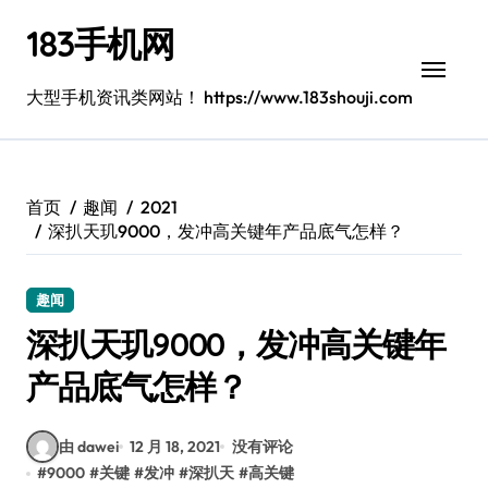
跳
183手机网
转
到
内
大型手机资讯类网站！ https://www.183shouji.com
容
首页
趣闻
2021
深扒天玑9000，发冲高关键年产品底气怎样？
趣闻
深扒天玑9000，发冲高关键年
产品底气怎样？
由 dawei
12 月 18, 2021
没有评论
#
9000
#
关键
#
发冲
#
深扒天
#
高关键