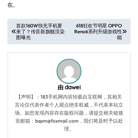
在。
文
首款160W快充手机要
618狂欢节明星 OPPO
来了？传音新旗舰渲染
Reno6系列升级游戏性
章
图曝光
能
导
航
由
dawei
【声明】：183手机网内容转载自互联网，其相关
言论仅代表作者个人观点绝非权威，不代表本站立
场。如您发现内容存在版权问题，请提交相关链接
至邮箱：bqsm@foxmail.com，我们将及时予以处
理。