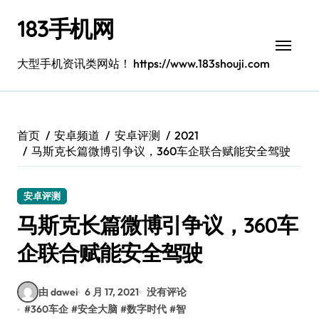
跳
183手机网
转
到
内
大型手机资讯类网站！ https://www.183shouji.com
容
首页
安卓频道
安卓评测
2021
马斯克长篇微博引争议，360车企联合赋能安全驾驶
安卓评测
马斯克长篇微博引争议，360车
企联合赋能安全驾驶
由 dawei
6 月 17, 2021
没有评论
#
360车企
#
安全大脑
#
数字时代
#
智