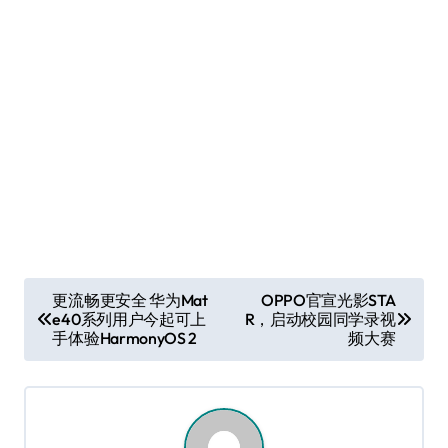
文
更流畅更安全 华为Mat
OPPO官宣光影STA
e40系列用户今起可上
R，启动校园同学录视
章
手体验HarmonyOS 2
频大赛
导
航