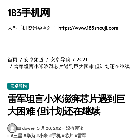
跳
183手机网
转
到
内
大型手机资讯类网站！ https://www.183shouji.com
容
首页
安卓频道
安卓导购
2021
雷军坦言小米澎湃芯片遇到巨大困难 但计划还在继续
安卓导购
雷军坦言小米澎湃芯片遇到巨
大困难 但计划还在继续
由 dawei
5 月 28, 2021
没有评论
#
三星
#
华为
#
小米
#
手机
#
芯片
#
雷军