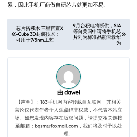
累，因此手机厂商做自研芯片就更加不易。
文
9月台积电将断供，SIA
芯片搭积木 三星官宣X
等向美国申请将手机芯
章
-Cube 3D封装技术：
片列为标准品能否救华
可用于7/5nm工艺
导
为
航
由
dawei
【声明】：183手机网内容转载自互联网，其相关
言论仅代表作者个人观点绝非权威，不代表本站立
场。如您发现内容存在版权问题，请提交相关链接
至邮箱：bqsm@foxmail.com，我们将及时予以处
理。