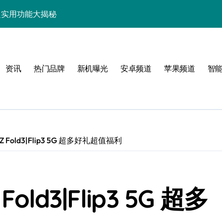
讯+超实用功能大揭秘
新潮趣玩！
技，小众玩家的掌中新宠！
资讯
热门品牌
新机曝光
安卓频道
苹果频道
智
揭秘，抢先体验！
大揭秘，高效玩机速码！
，资讯一手全掌控
管家抢先剧透！
Z Fold3|Flip3 5G 超多好礼超值福利
爆料，抢先解锁未来体验！
old3|Flip3 5G 超多
机畅联天下事！