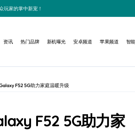
技，小众玩家的掌中新宠！
揭秘，抢先体验！
大揭秘，高效玩机速码！
资讯
热门品牌
新机曝光
安卓频道
苹果频道
智
，资讯一手全掌控
管家抢先剧透！
爆料，抢先解锁未来体验！
alaxy F52 5G助力家庭温暖升级
axy F52 5G助力家
新潮趣玩！