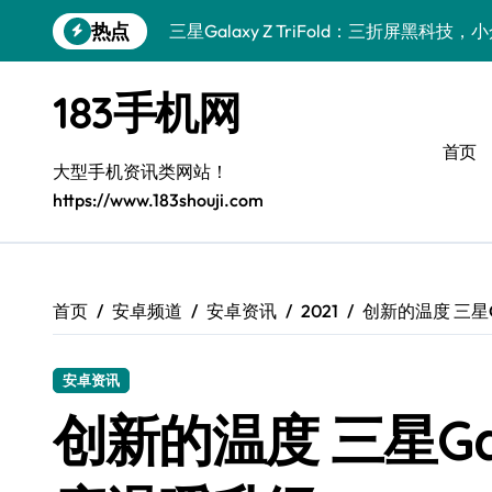
跳
热点
三星Galaxy Z TriFold：三折屏黑科
转
到
小众控必看！小米17 Pro实用新功能大
内
183手机网
容
小众玩家必看！vivo S50新功能+优惠
首页
掌中利器！vivo S50 Pro mini小机身
大型手机资讯类网站！
https://www.183shouji.com
小众控必看！三星Z Fold7新亮点，手机
小众控必看！三星Galaxy S26黑科技
S25 Ultra颜值封神！定制主题潮到骨子里
首页
安卓频道
安卓资讯
2021
创新的温度 三星G
S24+上手，小众机种美颜新玩法
安卓资讯
S26+颜值暴增！机皇美颜秘籍大公开
创新的温度 三星Gal
小众控必看！真我GT8新资讯，解锁科技