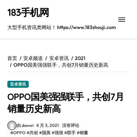
跳
183手机网
转
到
内
大型手机资讯类网站！ https://www.183shouji.com
容
首页
安卓频道
安卓资讯
2021
OPPO国美强强联手，共创7月销量历史新高
安卓资讯
OPPO国美强强联手，共创7月
销量历史新高
由 dawei
8 月 3, 2021
没有评论
#
OPPO
#
共创
#
国美
#
强强
#
联手
#
销量