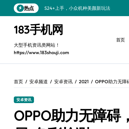
跳
热点
S24+上手，小众机种美颜新玩法
转
到
S26+颜值暴增！机皇美颜秘籍大公开
内
183手机网
容
A56 5G登场，小众旗舰新风尚
首页
三星S26小众机美出圈：个性化装扮秘籍
大型手机资讯类网站！
https://www.183shouji.com
S25个性美化秘籍，小众玩法炫酷上线！
C55 5G焕新秘籍：三星潮流定制解锁无
C55 5G惊艳登场，小众美学新标杆
首页
安卓频道
安卓资讯
2021
OPPO助力无障
Galaxy Z Flip6：小众潮机，折叠美学新
安卓资讯
S25+闪亮登场，3招美出新高度！
OPPO助力无障碍
S25 Ultra颜值封神！定制主题潮到骨子里