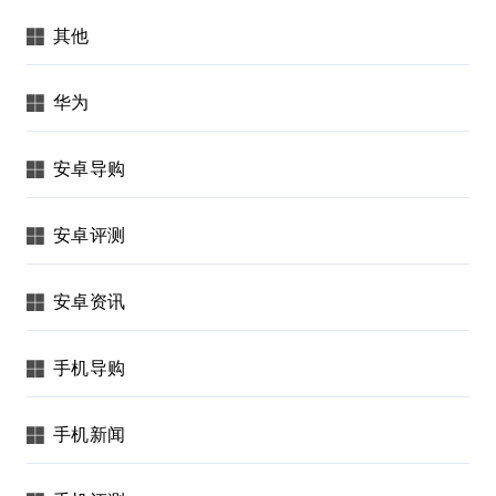
其他
华为
安卓导购
安卓评测
安卓资讯
手机导购
手机新闻