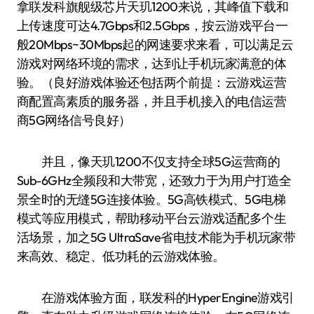
拿联发科旗舰级芯片天玑1200来说，其峰值下载和
上传速度可达4.7Gbps和2.5Gbps，按云游戏平台一
般20Mbps~30Mbps起的网速要求来看，可以满足云
游戏对网络环境的需求，达到让手机玩家满意的体
验。（良好游戏体验还包括两个前提：云游戏运营
商配置高素质的服务器，并且手机接入的电信运营
商5G网络信号良好）
并且，像天玑1200不仅支持全球5G运营商的
Sub-6GHz全频段和大带宽，还致力于为用户打造全
景全时的无缝5G连接体验。5G高铁模式、5G电梯
模式等应用模式，帮助移动平台云游戏适配多个生
活场景，加之5G UltraSave省电技术能为手机玩家带
来高效、稳定、低功耗的云游戏体验。
在游戏体验方面，联发科的HyperEngine游戏引