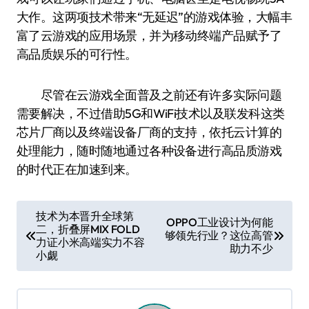
大作。这两项技术带来“无延迟”的游戏体验，大幅丰
富了云游戏的应用场景，并为移动终端产品赋予了
高品质娱乐的可行性。
尽管在云游戏全面普及之前还有许多实际问题
需要解决，不过借助5G和WiFi技术以及联发科这类
芯片厂商以及终端设备厂商的支持，依托云计算的
处理能力，随时随地通过各种设备进行高品质游戏
的时代正在加速到来。
文
技术为本晋升全球第
OPPO工业设计为何能
二，折叠屏MIX FOLD
章
够领先行业？这位高管
力证小米高端实力不容
助力不少
导
小觑
航