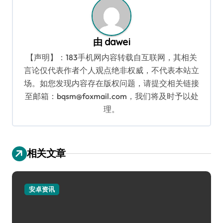
由
dawei
【声明】：183手机网内容转载自互联网，其相关
言论仅代表作者个人观点绝非权威，不代表本站立
场。如您发现内容存在版权问题，请提交相关链接
至邮箱：bqsm@foxmail.com，我们将及时予以处
理。
相关文章
安卓资讯