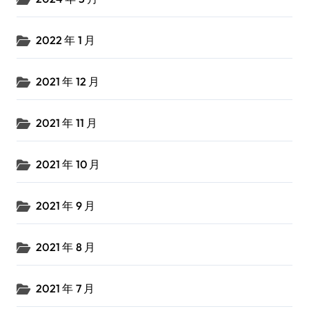
2022 年 1 月
2021 年 12 月
2021 年 11 月
2021 年 10 月
2021 年 9 月
2021 年 8 月
2021 年 7 月