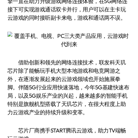
擎一直在助力升级游戏网络连接体验，在5G网络连
接下可实现游戏通话双卡并行，用户可以在主卡玩
云游戏的同时接听副卡来电，游戏和通话两不误。
借助创新和领先的网络连接技术，联发科天玑
芯片除了能畅玩手机大型本地游戏和电竞网游之
外，在逐渐发展起来的云游戏领域也开始施展拳
脚。伴随5G行业应用快速落地，今年5G基建快速布
局，以及5G娱乐产业的兴起，越来越多的智能手机
特别是旗舰机型搭载了天玑芯片，在很大程度上助
力云游戏产业的持续升级和变革。
芯片厂商携手START腾讯云游戏，助力TV端畅