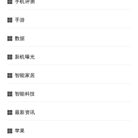
手机评测
手游
数据
新机曝光
智能家居
智能科技
最新资讯
苹果