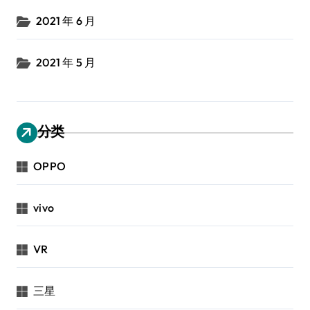
2021 年 6 月
2021 年 5 月
分类
OPPO
vivo
VR
三星