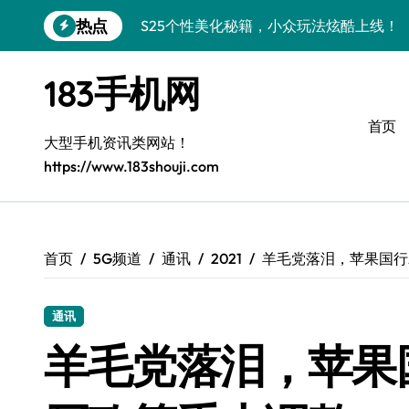
跳
S25个性美化秘籍，小众玩法炫酷上线！
热点
转
到
C55 5G焕新秘籍：三星潮流定制解锁无
内
183手机网
容
C55 5G惊艳登场，小众美学新标杆
首页
Galaxy Z Flip6：小众潮机，折叠美学新
大型手机资讯类网站！
S25+闪亮登场，3招美出新高度！
https://www.183shouji.com
Fold6美学密码：小众机的高阶折叠术
Fold6美学革新，小众机中的艺术品
首页
5G频道
通讯
2021
羊毛党落泪，苹果国行Ap
S25+潮酷登场，定制你的个性美学
Galaxy C55 5G登场，个性定制玩出新高
通讯
羊毛党落泪，苹果国行
三星S26小众机美出圈：个性化装扮秘籍