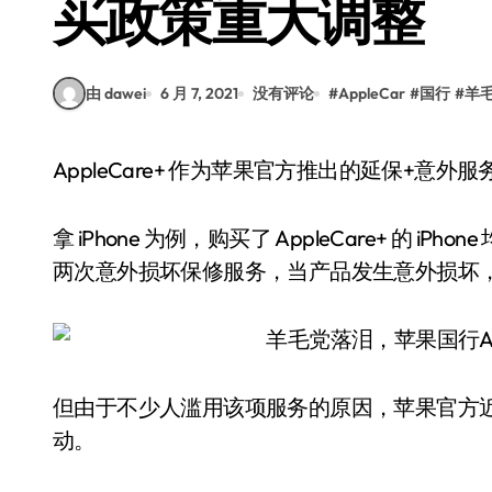
买政策重大调整
由 dawei
6 月 7, 2021
没有评论
#
AppleCar
#
国行
#
羊
AppleCare+ 作为苹果官方推出的延保+意
拿 iPhone 为例，购买了 AppleCare+ 的 
两次意外损坏保修服务，当产品发生意外损坏
但由于不少人滥用该项服务的原因，苹果官方近年也
动。