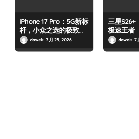
iPhone 17 Pro：5G新标
三星S26
杆，小众之选的极致通
极速王者
讯革命
dawei
7 月 25, 2026
dawei
7 