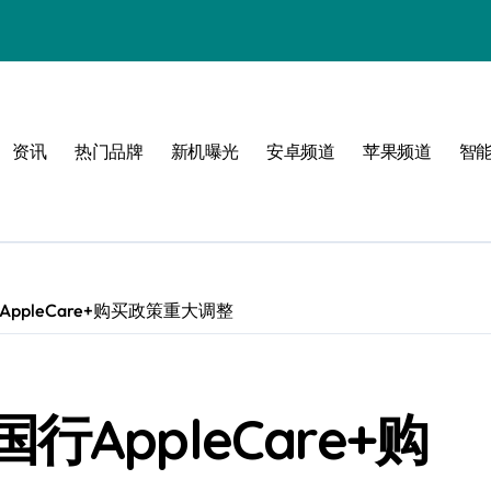
限可能
资讯
热门品牌
新机曝光
安卓频道
苹果频道
智
巅峰
pleCare+购买政策重大调整
度
AppleCare+购