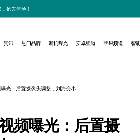
揭秘，抢先体验！
大揭秘，高效玩机速码！
，资讯一手全掌控
资讯
热门品牌
新机曝光
安卓频道
苹果频道
智
管家抢先剧透！
爆料，抢先解锁未来体验！
渲染视频曝光：后置摄像头调整，刘海变小
新渲染视频曝光：后置摄
技，小众玩家的掌中新宠！