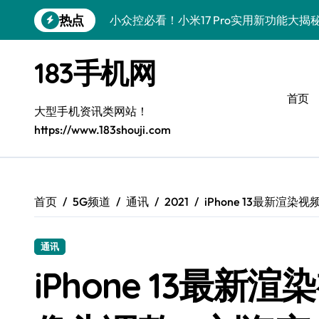
跳
热点
小众控必看！小米17 Pro实用新功能大
转
到
小众玩家必看！vivo S50新功能+优惠
内
183手机网
容
掌中利器！vivo S50 Pro mini小机身
首页
小众控必看！三星Z Fold7新亮点，手机
大型手机资讯类网站！
https://www.183shouji.com
小众控必看！三星Galaxy S26黑科技
S25 Ultra颜值封神！定制主题潮到骨子里
S24+上手，小众机种美颜新玩法
首页
5G频道
通讯
2021
iPhone 13最新
S26+颜值暴增！机皇美颜秘籍大公开
通讯
A56 5G登场，小众旗舰新风尚
iPhone 13最
三星Galaxy Z TriFold：三折屏黑科