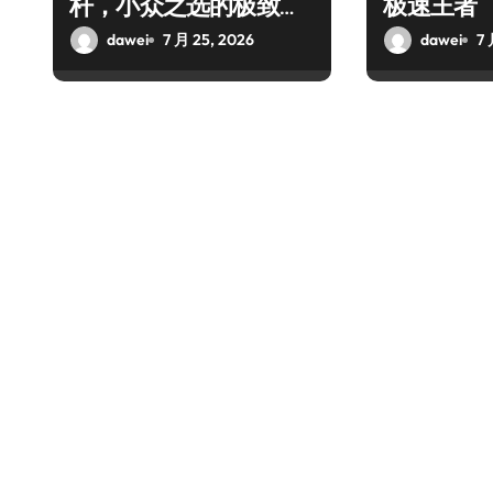
杆，小众之选的极致通
极速王者
讯革命
dawei
7 月 25, 2026
dawei
7 