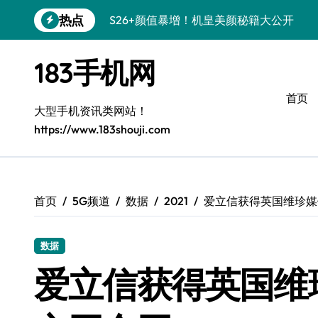
跳
热点
S26+颜值暴增！机皇美颜秘籍大公开
转
到
A56 5G登场，小众旗舰新风尚
内
183手机网
容
三星S26小众机美出圈：个性化装扮秘籍
首页
S25个性美化秘籍，小众玩法炫酷上线！
大型手机资讯类网站！
https://www.183shouji.com
C55 5G焕新秘籍：三星潮流定制解锁无
C55 5G惊艳登场，小众美学新标杆
Galaxy Z Flip6：小众潮机，折叠美学新
首页
5G频道
数据
2021
爱立信获得英国维珍媒体
S25+闪亮登场，3招美出新高度！
数据
S25 Ultra颜值封神！定制主题潮到骨子里
爱立信获得英国维珍