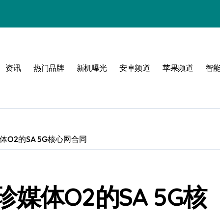
资讯
热门品牌
新机曝光
安卓频道
苹果频道
智
限可能
巅峰
O2的SA 5G核心网合同
媒体O2的SA 5G核