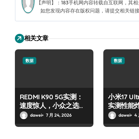
航
【声明】：183手机网内容转载自互联网，其
如您发现内容存在版权问题，请提交相关链接至邮箱
相关文章
数据
数据
REDMI K90 5G实测：
小米17 Ul
速度惊人，小众之选的
实测性能
震撼表现
dawei
7 月 24, 2026
dawei
4 