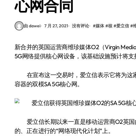
心网合同
由 dawei
7 月 27, 2021
没有评论
#
媒体
#
核
#
爱立信
#
新合并的英国运营商维珍媒体O2（Virgin Media O2）与爱立信签署协议，为其独立组网（SA）
5G网络提供核心网设备，该基础设施预计将支
在宣布这一交易时，爱立信表示它将为这
容器的双模SA 5G核心网。
爱立信长期以来一直是移动运营商O2英国
的、正在进行的“网络现代化计划”上。