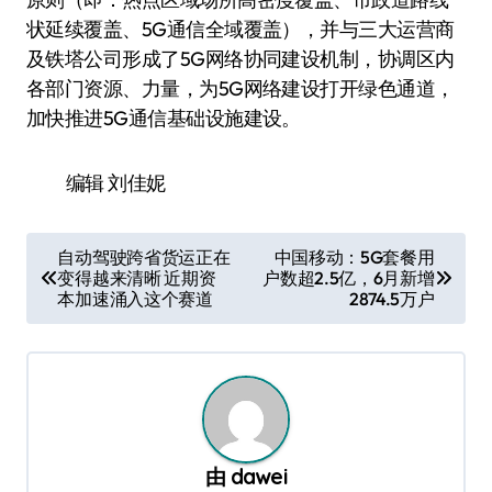
状延续覆盖、5G通信全域覆盖），并与三大运营商
及铁塔公司形成了5G网络协同建设机制，协调区内
各部门资源、力量，为5G网络建设打开绿色通道，
加快推进5G通信基础设施建设。
编辑 刘佳妮
文
自动驾驶跨省货运正在
中国移动：5G套餐用
变得越来清晰 近期资
户数超2.5亿，6月新增
章
本加速涌入这个赛道
2874.5万户
导
航
由
dawei