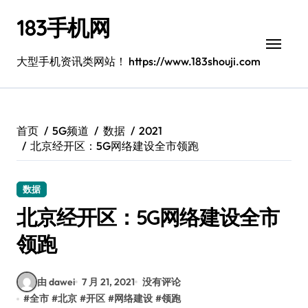
跳
183手机网
转
到
内
大型手机资讯类网站！ https://www.183shouji.com
容
首页
5G频道
数据
2021
北京经开区：5G网络建设全市领跑
数据
北京经开区：5G网络建设全市
领跑
由 dawei
7 月 21, 2021
没有评论
#
全市
#
北京
#
开区
#
网络建设
#
领跑