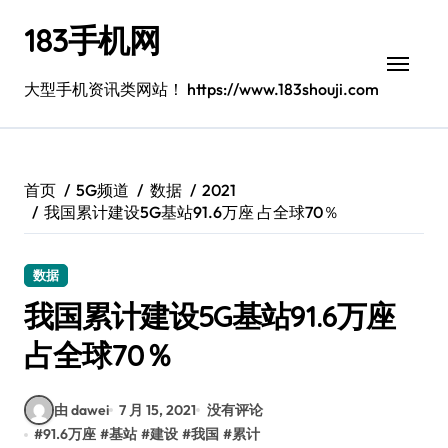
跳
183手机网
转
到
内
大型手机资讯类网站！ https://www.183shouji.com
容
首页
5G频道
数据
2021
我国累计建设5G基站91.6万座 占全球70％
数据
我国累计建设5G基站91.6万座
占全球70％
由 dawei
7 月 15, 2021
没有评论
#
91.6万座
#
基站
#
建设
#
我国
#
累计