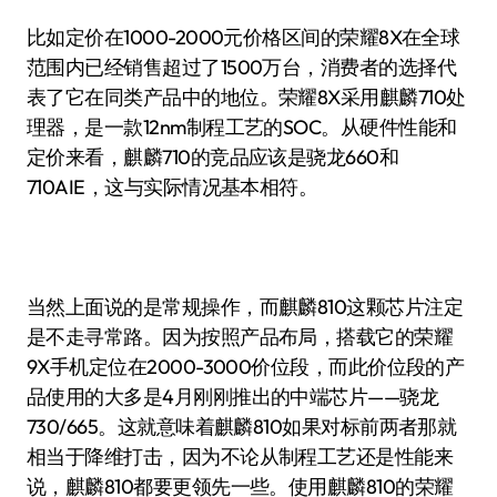
比如定价在1000-2000元价格区间的荣耀8X在全球
范围内已经销售超过了1500万台，消费者的选择代
表了它在同类产品中的地位。荣耀8X采用麒麟710处
理器，是一款12nm制程工艺的SOC。从硬件性能和
定价来看，麒麟710的竞品应该是骁龙660和
710AIE，这与实际情况基本相符。
当然上面说的是常规操作，而麒麟810这颗芯片注定
是不走寻常路。因为按照产品布局，搭载它的荣耀
9X手机定位在2000-3000价位段，而此价位段的产
品使用的大多是4月刚刚推出的中端芯片——骁龙
730/665。这就意味着麒麟810如果对标前两者那就
相当于降维打击，因为不论从制程工艺还是性能来
说，麒麟810都要更领先一些。使用麒麟810的荣耀