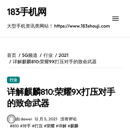
跳
183手机网
转
到
内
大型手机资讯类网站！ https://www.183shouji.com
容
首页
5G频道
行业
2021
详解麒麟810:荣耀9X打压对手的致命武器
行业
详解麒麟810:荣耀9X打压对手
的致命武器
由 dawei
12 月 5, 2021
没有评论
#
810
#
对手
#
打压
#
荣耀
#
详解
#
麒麟