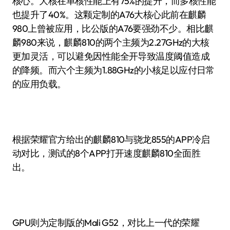
核心。大核在单核性能上有75%的提升，而多核性能
也提升了40%。这颗定制的A76大核心此前在麒麟
980上曾被应用，比公版的A76要强劲不少。相比麒
麟980来说，麒麟810的两个主频为2.27GHz的大核
更加灵活，可以避免因性能全开导致温度阈值造成
的降频。而六个主频为1.88GHz的小核足以应付日常
的应用负载。
根据荣耀官方给出的麒麟810与骁龙855的APP冷启
动对比，测试的8个APP打开速度麒麟810全面胜
出。
GPU则为定制版的Mali G52，对比上一代的荣耀