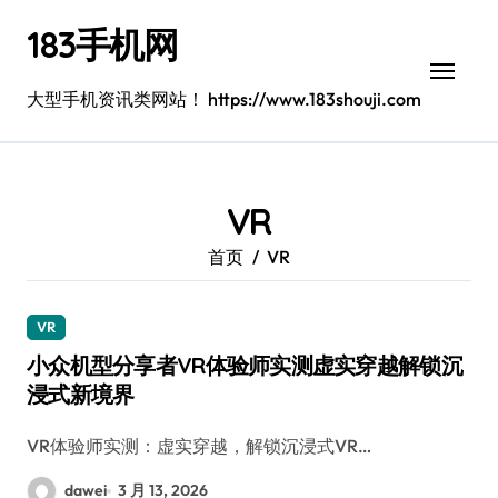
跳
183手机网
转
到
内
大型手机资讯类网站！ https://www.183shouji.com
容
VR
首页
VR
VR
小众机型分享者VR体验师实测虚实穿越解锁沉
浸式新境界
VR体验师实测：虚实穿越，解锁沉浸式VR…
dawei
3 月 13, 2026