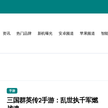
资讯
热门品牌
新机曝光
安卓频道
苹果频道
智
限可能
巅峰
手游
三国群英传2手游：乱世执千军燃