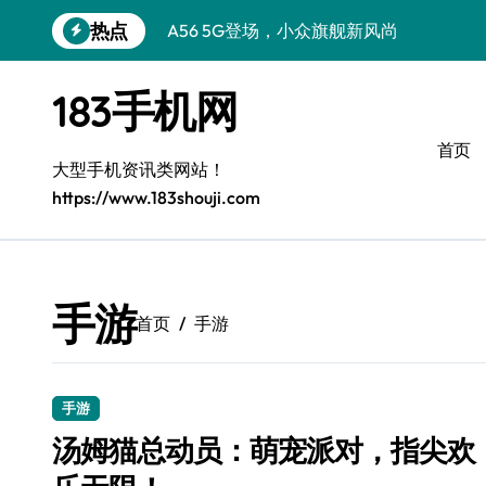
跳
热点
A56 5G登场，小众旗舰新风尚
转
到
三星S26小众机美出圈：个性化装扮秘籍
内
183手机网
容
S25个性美化秘籍，小众玩法炫酷上线！
首页
C55 5G焕新秘籍：三星潮流定制解锁无
大型手机资讯类网站！
https://www.183shouji.com
C55 5G惊艳登场，小众美学新标杆
Galaxy Z Flip6：小众潮机，折叠美学新
S25+闪亮登场，3招美出新高度！
手游
首页
手游
S25 Ultra颜值封神！定制主题潮到骨子里
手游
汤姆猫总动员：萌宠派对，指尖欢